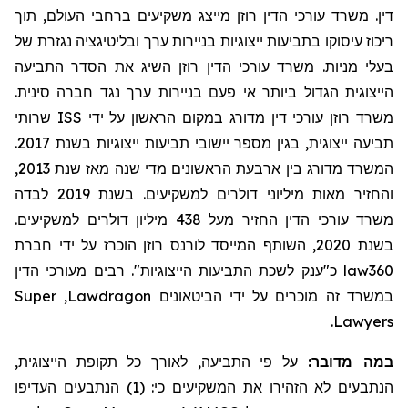
דין. משרד עורכי הדין רוזן מייצג משקיעים ברחבי העולם, תוך
ריכוז עיסוקו בתביעות ייצוגיות בניירות ערך ובליטיגציה נגזרת של
בעלי מניות. משרד עורכי הדין רוזן השיג את הסדר התביעה
הייצוגית הגדול ביותר אי פעם בניירות ערך נגד חברה סינית.
שרותי
ISS
משרד רוזן עורכי דין מדורג במקום הראשון על ידי
תביעה ייצוגית, בגין מספר יישובי תביעות ייצוגיות בשנת 2017.
המשרד מדורג בין ארבעת הראשונים מדי שנה מאז שנת 2013,
והחזיר מאות מיליוני דולרים למשקיעים. בשנת 2019 לבדה
משרד עורכי הדין החזיר
מעל
438 מיליון דולרים למשקיעים.
בשנת 2020, השותף המייסד לורנס רוזן הוכרז על ידי חברת
מעורכי הדין
כ"ענק לשכת התביעות הייצוגיות". רבים
law360
Super
,
Lawdragon
במשרד זה מוכרים על ידי הביטאונים
.
Lawyers
במה מדובר:
על פי התביעה, לאורך כל תקופת הייצוגית,
הנתבעים לא הזהירו את המשקיעים כי: (1) הנתבעים העדיפו