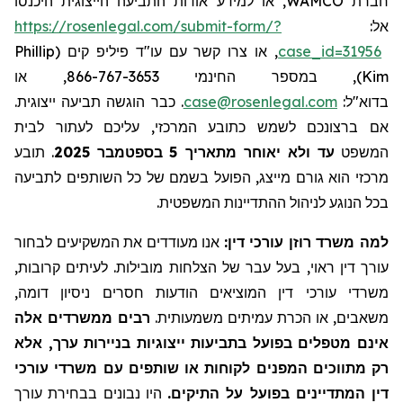
, או למידע אודות התביעה הייצוגית היכנסו
WAMCO
חברת
https://rosenlegal.com/submit-form/?
אל:
Phillip
, או צרו קשר עם עו"ד פיליפ קים (
case_id=31956
), במספר החינמי 866-767-3653, או
Kim
. כבר הוגשה תביעה ייצוגית.
case@rosenlegal.com
בדוא"ל:
אם ברצונכם לשמש כתובע המרכזי, עליכם לעתור לבית
תובע
.
בספטמבר 2025
5
עד ולא יאוחר מתאריך
המשפט
מרכזי הוא גורם מייצג, הפועל בשמם של כל השותפים לתביעה
בכל הנוגע לניהול ההתדיינות המשפטית.
למה משרד רוזן עורכי דין:
אנו מעודדים את המשקיעים לבחור
עורך דין ראוי, בעל עבר של הצלחות מובילות. לעיתים קרובות,
משרדי עורכי דין המוציאים הודעות חסרים ניסיון דומה,
משאבים, או הכרת עמיתים משמעותית.
רבים ממשרדים אלה
אינם מטפלים בפועל בתביעות ייצוגיות בניירות ערך, אלא
רק מתווכים המפנים לקוחות או שותפים עם משרדי עורכי
דין המתדיינים בפועל על התיקים.
היו נבונים בבחירת עורך