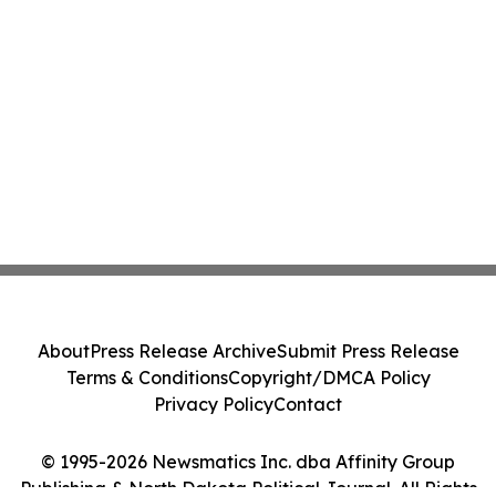
About
Press Release Archive
Submit Press Release
Terms & Conditions
Copyright/DMCA Policy
Privacy Policy
Contact
© 1995-2026 Newsmatics Inc. dba Affinity Group
Publishing & North Dakota Political Journal. All Rights