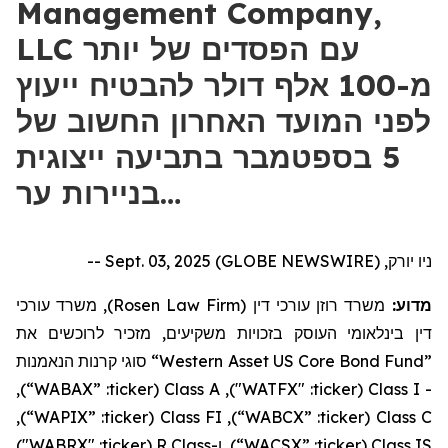
Management Company,
LLC עם הפסדים של יותר
מ-100 אלף דולר להבטיח ייעוץ
לפני המועד האחרון החשוב של
5 בספטמבר בתביעה ייצוגית
בניירות ער…
ניו יורק, Sept. 03, 2025 (GLOBE NEWSWIRE) --
), משרד עורכי
Rosen Law Firm
משרד רוזן עורכי דין (
מדוע:
דין בינלאומי העוסק בזכויות משקיעים, מזכיר לרוכשים את
סוגי קרנות הנאמנות
“Western Asset US Core Bond Fund”
),
“WABAX”
:
ticker
(
Class A
: "WATFX"),
ticker
(
Class I
-
),
“WAPIX”
:
ticker
(
Class FI
),
“WABCX”
:
ticker
(
Class C
: "WABRX")
ticker
R (
Class
ו-
),
“WACSX”
:
ticker
(
Class IS