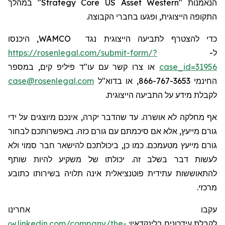
" במהלך
Strategy
Core
US
Asset
Western
הנאמנות "
ה
תקופ
ה
הייצוגית
, ופגעו בחברי הקבוצה.
, היכנסו
WAMCO
כדי להצטרף לתביעה הייצוגית נגד
https://rosenlegal.com/submit-form/?
ל-
או צרו קשר עם עו"ד פיליפ קים, במספר
case_id=31956
case@rosenlegal.com
החינמי 866-767-3653, או בדוא"ל
לקבלת מידע על התביעה הייצוגית.
אף מחלקה לא אושרה. עד שהדבר יקרה, אינכם מיוצגים על ידי
גורם מייעץ, אלא אם סיכמתם עם גורם כזה. באפשרותכם לבחור
גורם מייעץ מטעמכם. כמו כן, ביכולתכם להישאר חבר סמוי ולא
לעשות דבר בשלב זה. יכולתו של משקיע להיות שותף
להתאוששות עתידית פוטנציאלית אינה תלויה בשירותו כתובע
מרכזי.
עקבו אחרינו
/www.linkedin.com/company/the-
:
בלינקדאין
עידכונים
לקבלת