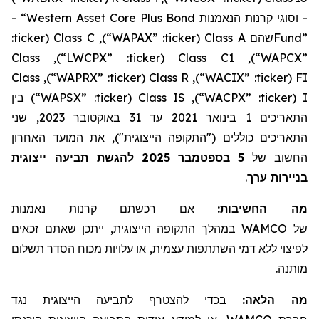
- “Western Asset Core Plus Bond
קרנות הנאמנות
וסוגי
-
:
ticker
(
Class C
),
“WAPAX”
:
ticker
(
Class A
שהם
Fund”
Class
),
“LWCPX”
:
ticker
(
Class C1
),
“WAPCX”
Class
),
“WAPRX”
:
ticker
(
Class R
),
“WACIX”
:
ticker
(
FI
בין
)
“WAPSX”
:
ticker
(
Class IS
),
“WACPX”
:
ticker
(
I
, שני
2023
באוקטובר
31
עד
2021
בינואר
1
התאריכים
התאריכים כוללים ("התקופה הייצוגית"), את המועד האחרון
להגשת תביעה ייצוגית
2025
בספטמבר
5
החשוב של
.
בניירות ערך
מה החשיבות:
אם רכשתם
קרנות נאמנות
, ייתכן שאתם זכאים
במהלך התקופה הייצוגית
WAMCO
של
לפיצוי ללא דמי השתתפות עצמית, או עלויות מכוח הסדר תשלום
מותנה.
מה הלאה:
בכדי להצטרף לתביעה הייצוגית נגד